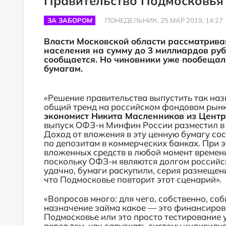
Правительство Подмосковья 
ЗА ЗАБОРОМ
ПОНЕДЕЛЬНИК, 25 МАР 2019, 14:27
Власти Московской области рассматрива
населения на сумму до 3 миллиардов рубл
сообщается. Но чиновники уже пообеща
бумагам.
«Решение правительства выпустить так на
общий тренд на российском фондовом рынк
экономист Никита Масленников из Центр
выпуск ОФЗ-н Минфин России разместил в а
Доход от вложения в эту ценную бумагу со
по депозитам в коммерческих банках. При 
вложенных средств в любой момент времен
поскольку ОФЗ-н являются долгом российс
удачно, бумаги раскупили, серия размещен
что Подмосковье повторит этот сценарий».
«Вопросов много: для чего, собственно, со
назначение займа какое — это финансиров
Подмосковье или это просто тестирование
перед тем, как запускать систему индивид