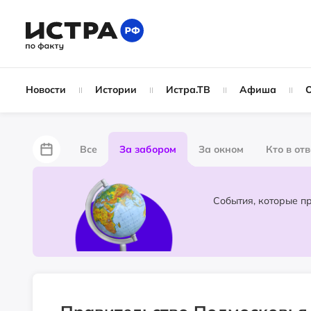
Новости
Истории
Истра.ТВ
Афиша
Все
За забором
За окном
Кто в от
Лайфхаки
Не по лжи!
По форме
Жу
Народные новости
Слухи