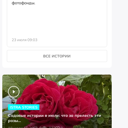
фотофонды.
Предыст
23 июля 09:03
13 июля 
ВСЕ ИСТОРИИ
ISTRA STORIES
Садовые истории в июле: что за прелесть эти
розы…
0
18 июля 15:20
0
127