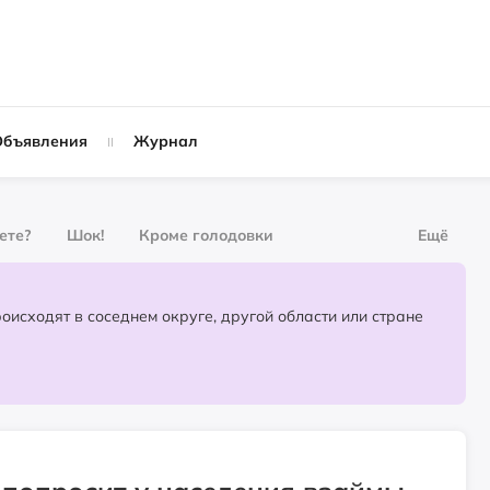
Объявления
Журнал
вете?
Шок!
Кроме голодовки
Ещё
рнал
За деньги
Партнёрский материал
События, которые происходят в соседнем округе, другой области или стране