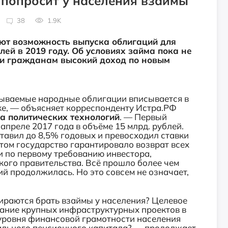
попросит у населения взаймы
38
1.9K
ют возможность выпуска облигаций для
ей в 2019 году. Об условиях займа пока не
ли гражданам высокий доход по новым
зываемые народные облигации вписывается в
е, — объясняет корреспонденту Истра.РФ
а политических технологий
. — Первый
преле 2017 года в объёме 15 млрд. рублей.
ставил до 8,5% годовых и превосходил ставки
этом государство гарантировало возврат всех
и по первому требованию инвестора,
кого правительства. Всё прошло более чем
ий продолжилась. Но это совсем не означает,
бираются брать взаймы у населения? Целевое
ание крупных инфраструктурных проектов в
 уровня финансовой грамотности населения
уального пенсионного капитала? — продолжает