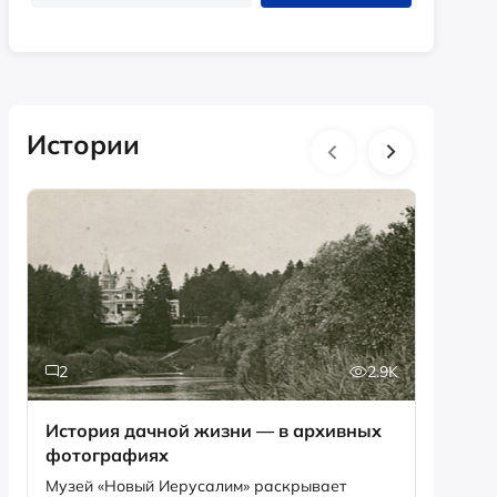
Истории
2
2.9K
6
История дачной жизни — в архивных
Песня,
фотографиях
рекордов Ги
Снегир
Музей «Новый Иерусалим» раскрывает