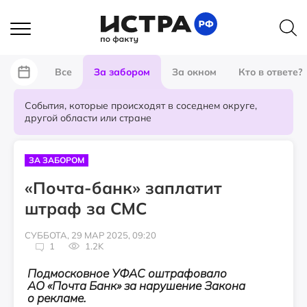
Все
За забором
За окном
Кто в ответе?
События, которые происходят в соседнем округе,
другой области или стране
ЗА ЗАБОРОМ
«Почта-банк» заплатит
штраф за СМС
СУББОТА, 29 МАР 2025, 09:20
1
1.2K
Подмосковное УФАС оштрафовало
АО «Почта Банк» за нарушение Закона
о рекламе.