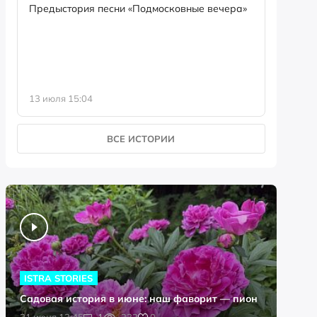
семейны
Предыстория песни «Подмосковные вечера»
13 июля 15:04
8 июля 0
ВСЕ ИСТОРИИ
ISTRA STORIES
Садовая история в июне: наш фаворит — пион
0
21 июня 13:45
1
232