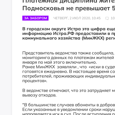
Платёжная дисциплина жител
Подмосковья не превышает 5
ЗА ЗАБОРОМ
ЧЕТВЕРГ, 2 ИЮЛ 2020, 10:45
10
В городском округе Истра эта цифра еще 
информацию Истра.РФ предоставили в п
коммунального хозяйства (МинЖКХ) реги
Представитель ведомства также сообщила, ч
мониторинга данных по платежам жителей 
января по май этого включительно.
Ранее МинЖКХ заявляли , что «иски в суд
готовятся ежедневно. В настоящее время с
потребителей, проживающих индивидуально
процентов».
В ведомстве отмечают, что это затрудняет
вывозу отходов.
"В большинстве случаев абоненты в добро
Если указанные в уведомлении сроки наруш
направляется иск в суд. После вступления 