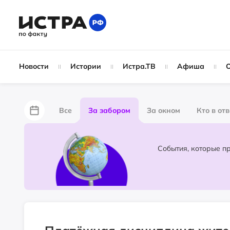
Новости
Истории
Истра.ТВ
Афиша
Все
За забором
За окном
Кто в от
Лайфхаки
Не по лжи!
По форме
Жу
Народные новости
Слухи