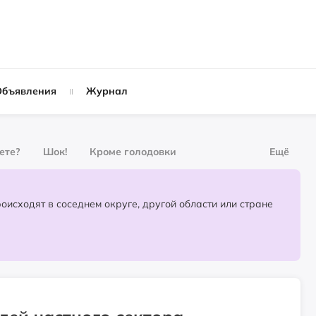
Объявления
Журнал
вете?
Шок!
Кроме голодовки
Ещё
рнал
За деньги
Партнёрский материал
События, которые происходят в соседнем округе, другой области или стране