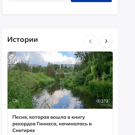
Истории
6
373
0
Песня, которая вошла в книгу
День с
рекордов Гиннеса, начиналась в
Снегирях
Смотрет