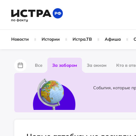
Новости
Истории
Истра.ТВ
Афиша
Все
За забором
За окном
Кто в от
Лайфхаки
Не по лжи!
По форме
Жу
Народные новости
Слухи