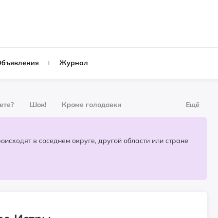
Объявления
Журнал
вете?
Шок!
Кроме голодовки
Ещё
рнал
За деньги
Партнёрский материал
События, которые происходят в соседнем округе, другой области или стране