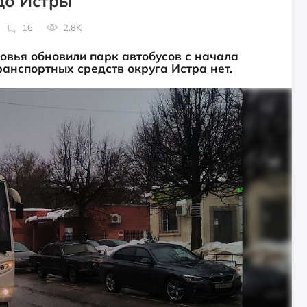
до Истры
16
2.8K
овья обновили парк автобусов с начала
ранспортных средств округа Истра нет.