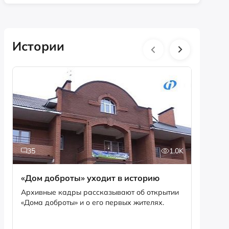
Истории
35
1.0K
5
«Дом доброты» уходит в историю
Истори
фотог
Архивные кадры рассказывают об открытии
«Дома доброты» и о его первых жителях.
Музей «
фотофо