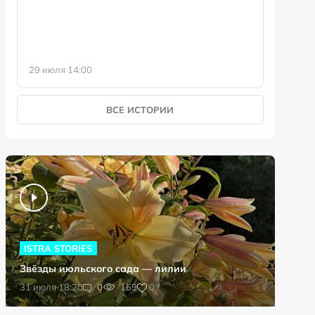
29 июля 14:00
23 июля 
ВСЕ ИСТОРИИ
ISTRA STORIES
Звёзды июльского сада — лилии
0
31 июля 18:20
0
159