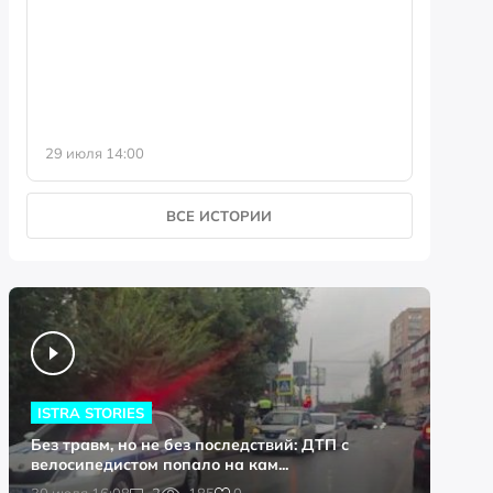
фотофо
29 июля 14:00
23 июля 
ВСЕ ИСТОРИИ
ISTRA STORIES
Без травм, но не без последствий: ДТП с
велосипедистом попало на кам...
0
30 июля 16:08
2
185