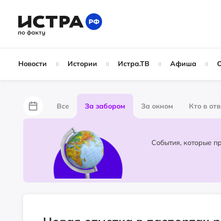
Новости
Истории
Истра.ТВ
Афиша
Все
За забором
За окном
Кто в от
Лайфхаки
Не по лжи!
По форме
Жу
Народные новости
Слухи