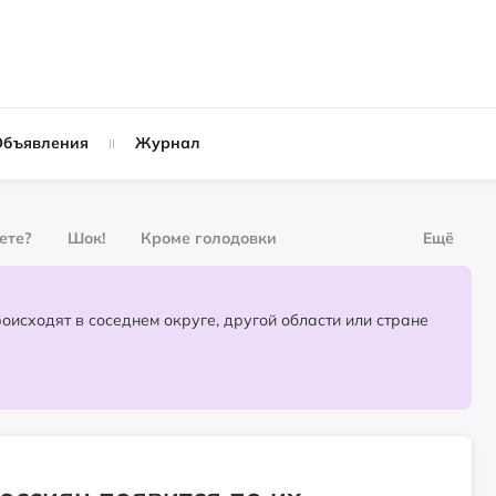
Объявления
Журнал
вете?
Шок!
Кроме голодовки
Ещё
рнал
За деньги
Партнёрский материал
События, которые происходят в соседнем округе, другой области или стране