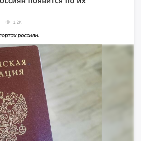
оссиян появится по их
1.2K
портах россиян.