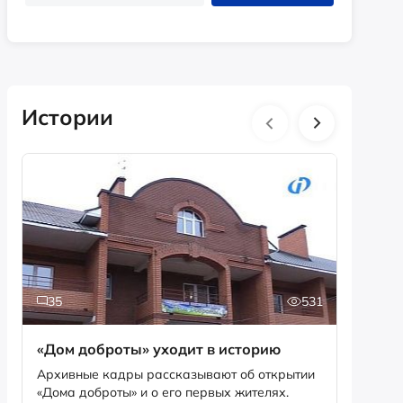
Истории
35
531
2
«Дом доброты» уходит в историю
Истори
фотог
Архивные кадры рассказывают об открытии
«Дома доброты» и о его первых жителях.
Музей «