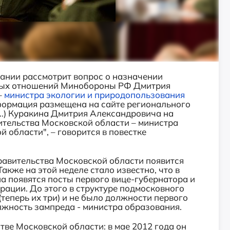
дании рассмотрит вопрос о назначении
ных отношений Минобороны РФ Дмитрия
–
министра экологии и природопользования
ормация размещена на сайте регионального
...) Куракина Дмитрия Александровича на
ительства Московской области – министра
 области", – говорится в повестке
правительства Московской области появится
акже на этой неделе стало известно, что в
а появятся посты первого вице-губернатора и
рации. До этого в структуре подмосковного
теперь их три) и не было должности первого
олжность зампреда - министра образования.
тве Московской области: в мае 2012 года он