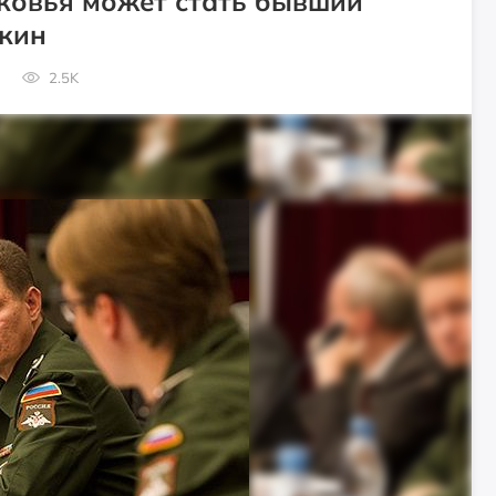
ковья может стать бывший
кин
2.5K