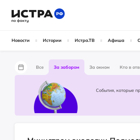
Новости
Истории
Истра.ТВ
Афиша
Все
За забором
За окном
Кто в от
Лайфхаки
Не по лжи!
По форме
Жу
Народные новости
Слухи