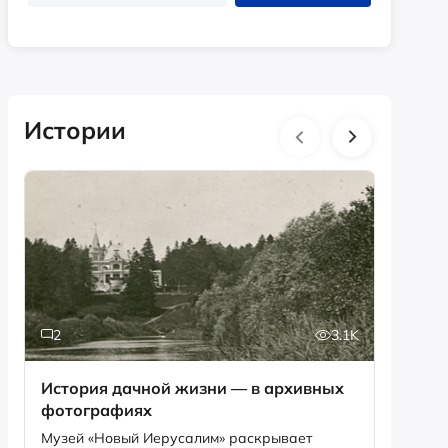
Истории
2
3.1K
6
История дачной жизни — в архивных
Песня,
фотографиях
рекордов Ги
Снегир
Музей «Новый Иерусалим» раскрывает