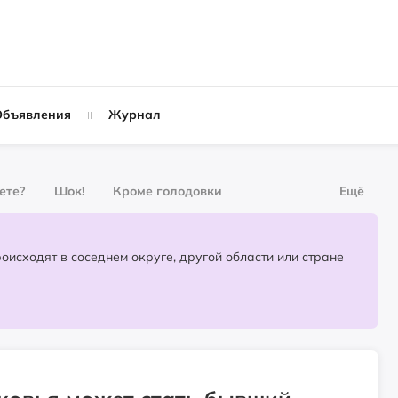
Объявления
Журнал
вете?
Шок!
Кроме голодовки
Ещё
рнал
За деньги
Партнёрский материал
События, которые происходят в соседнем округе, другой области или стране