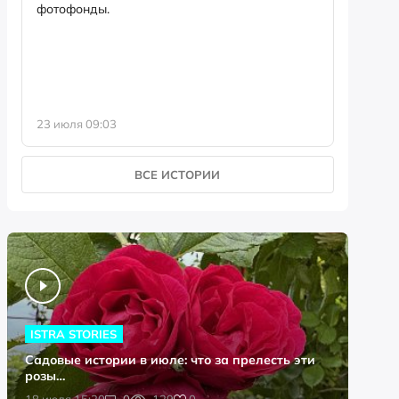
фотофонды.
Предыст
23 июля 09:03
13 июля 
ВСЕ ИСТОРИИ
ISTRA STORIES
Садовые истории в июле: что за прелесть эти
розы…
0
18 июля 15:20
0
129