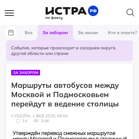
Все
За забором
За окном
Кто в ответе?
События, которые происходят в соседнем округе,
другой области или стране
ЗА ЗАБОРОМ
Маршруты автобусов между
Москвой и Подмосковьем
перейдут в ведение столицы
СУББОТА, 1 ФЕВ 2025, 09:00
14
3.4K
Утверждён перевод смежных маршрутов
между Москвой и Подмосковьем в столичный