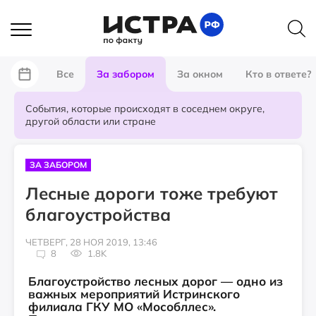
Все
За забором
За окном
Кто в ответе?
События, которые происходят в соседнем округе,
другой области или стране
ЗА ЗАБОРОМ
Лесные дороги тоже требуют
благоустройства
ЧЕТВЕРГ, 28 НОЯ 2019, 13:46
8
1.8K
Благоустройство лесных дорог — одно из
важных мероприятий Истринского
филиала ГКУ МО «Мособллес».