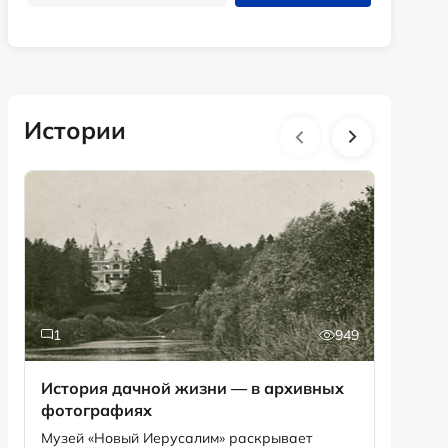
Истории
1
949
6
История дачной жизни — в архивных
Песня,
фотографиях
рекордов Ги
Снегир
Музей «Новый Иерусалим» раскрывает