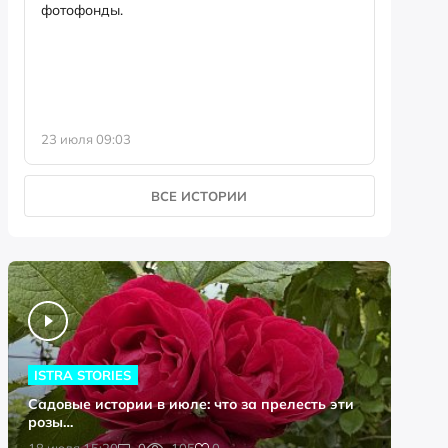
фотофонды.
Предыст
23 июля 09:03
13 июля 
ВСЕ ИСТОРИИ
ISTRA STORIES
Садовые истории в июле: что за прелесть эти
розы…
0
18 июля 15:20
0
105