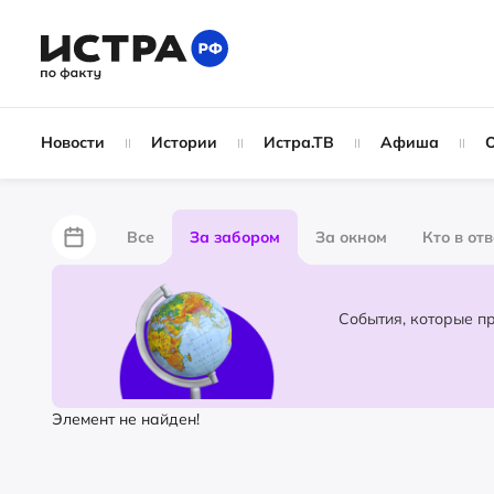
Новости
Истории
Истра.ТВ
Афиша
Все
За забором
За окном
Кто в от
Лайфхаки
Не по лжи!
По форме
Жу
Народные новости
Слухи
Элемент не найден!