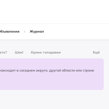
Объявления
Журнал
вете?
Шок!
Кроме голодовки
Ещё
рнал
За деньги
Партнёрский материал
События, которые происходят в соседнем округе, другой области или стране