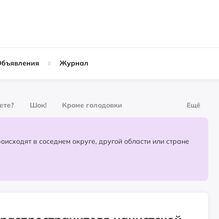
Объявления
Журнал
вете?
Шок!
Кроме голодовки
Ещё
рнал
За деньги
Партнёрский материал
События, которые происходят в соседнем округе, другой области или стране