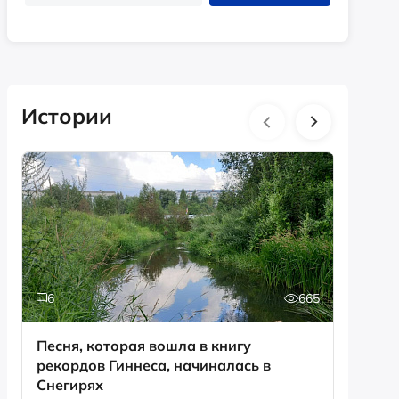
Истории
6
665
0
Песня, которая вошла в книгу
День с
рекордов Гиннеса, начиналась в
Снегирях
Смотрет