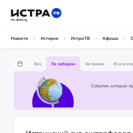
Новости
Истории
Истра.ТВ
Афиша
Все
За забором
За окном
Кто в от
Лайфхаки
Не по лжи!
По форме
Жу
Народные новости
Слухи