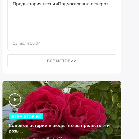
семейны
Предыстория песни «Подмосковные вечера»
13 июля 15:04
8 июля 0
ВСЕ ИСТОРИИ
ISTRA STORIES
Садовые истории в июле: что за прелесть эти
розы…
0
18 июля 15:20
0
82