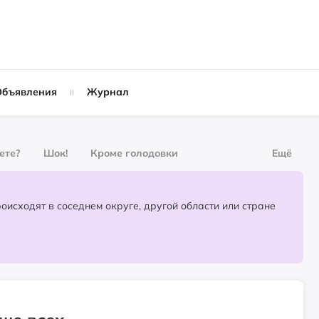
Объявления
Журнал
вете?
Шок!
Кроме голодовки
Ещё
рнал
За деньги
Партнёрский материал
События, которые происходят в соседнем округе, другой области или стране