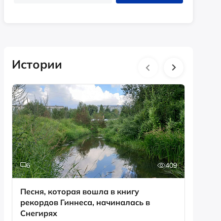
Истории
6
409
0
Песня, которая вошла в книгу
День с
рекордов Гиннеса, начиналась в
Снегирях
Смотрет