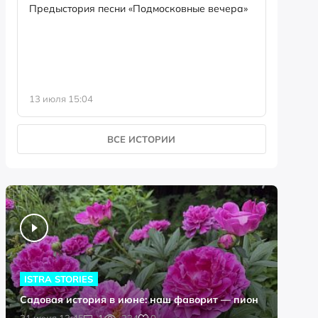
семейны
Предыстория песни «Подмосковные вечера»
13 июля 15:04
8 июля 0
ВСЕ ИСТОРИИ
ISTRA STORIES
Садовая история в июне: наш фаворит — пион
0
21 июня 13:45
1
234