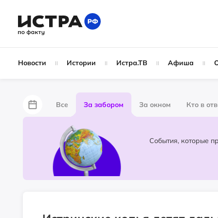
Новости
Истории
Истра.ТВ
Афиша
Все
За забором
За окном
Кто в от
Лайфхаки
Не по лжи!
По форме
Жу
Народные новости
Слухи