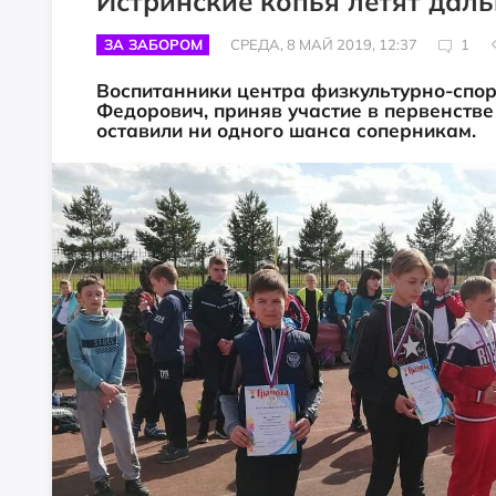
Истринские копья летят даль
ЗА ЗАБОРОМ
СРЕДА, 8 МАЙ 2019, 12:37
1
Воспитанники центра физкультурно-спор
Федорович, приняв участие в первенстве
оставили ни одного шанса соперникам.