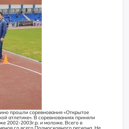
Ерино прошли соревнования «Открытое
й атлетике». В соревнованиях приняли
же 2002-2003г.р. и моложе. Всего в
менов со всего Подмосковного региона. Не