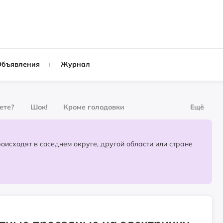
Объявления
Журнал
вете?
Шок!
Кроме голодовки
Ещё
рнал
За деньги
Партнёрский материал
События, которые происходят в соседнем округе, другой области или стране