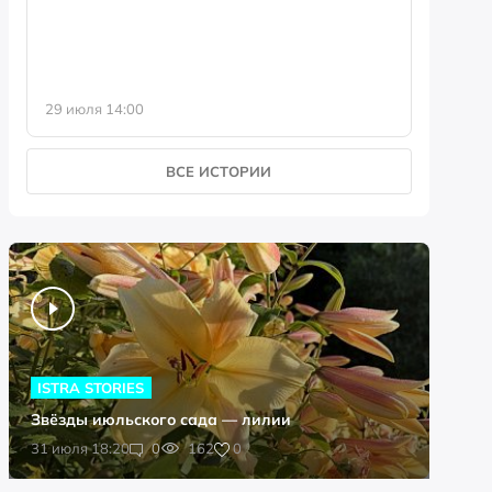
29 июля 14:00
23 июля 
ВСЕ ИСТОРИИ
ISTRA STORIES
Звёзды июльского сада — лилии
0
31 июля 18:20
0
162