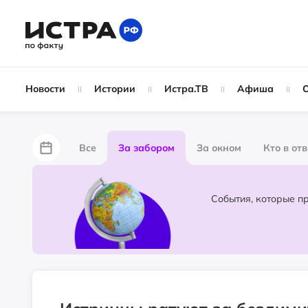
Новости
Истории
Истра.ТВ
Афиша
Все
За забором
За окном
Кто в от
Лайфхаки
Не по лжи!
По форме
Жу
Народные новости
Слухи