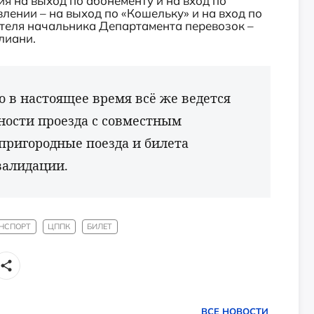
я на выход по абонементу и на вход по
лении – на выход по «Кошельку» и на вход по
тителя начальника Департамента перевозок –
лиани.
о в настоящее время всё же ведется
ности проезда с совместным
пригородные поезда и билета
валидации.
НСПОРТ
ЦППК
БИЛЕТ
ВСЕ НОВОСТИ