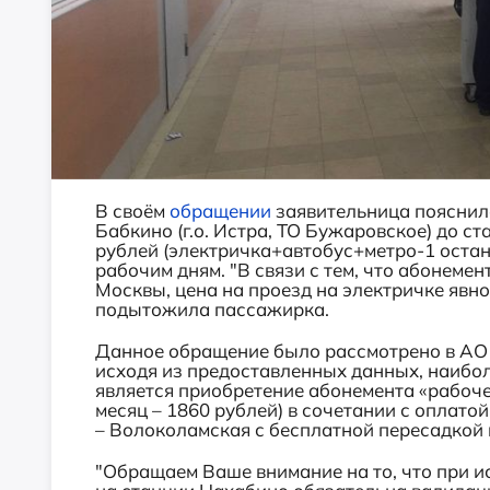
В своём
обращении
заявительница пояснила
Бабкино (г.о. Истра, ТО Бужаровское) до с
рублей (электричка+автобус+метро-1 остано
рабочим дням. "В связи с тем, что абонемен
Москвы, цена на проезд на электричке явн
подытожила пассажирка.
Данное обращение было рассмотрено в АО 
исходя из предоставленных данных, наибо
является приобретение абонемента «рабоче
месяц – 1860 рублей) в сочетании с оплат
– Волоколамская с бесплатной пересадкой н
"Обращаем Ваше внимание на то, что при и