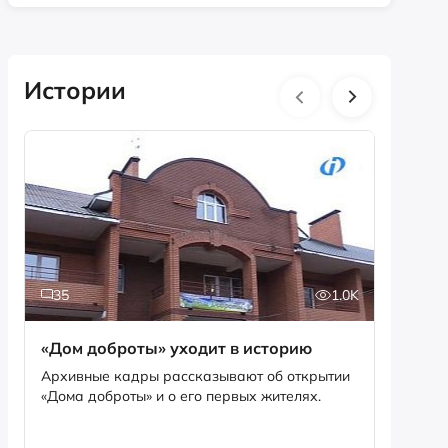
Истории
35
1.0K
5
«Дом доброты» уходит в историю
Истори
фотог
Архивные кадры рассказывают об открытии
«Дома доброты» и о его первых жителях.
Музей «
фотофо