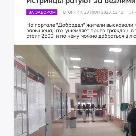
Истринцы ратуют за безлими
ЗА ЗАБОРОМ
ВТОРНИК, 23 ИЮН 2020, 13:43
На портале "Добродел" жители высказали м
завышена, что ущемляет права граждан, в 
стоит 2500, и по нему можно добраться в л