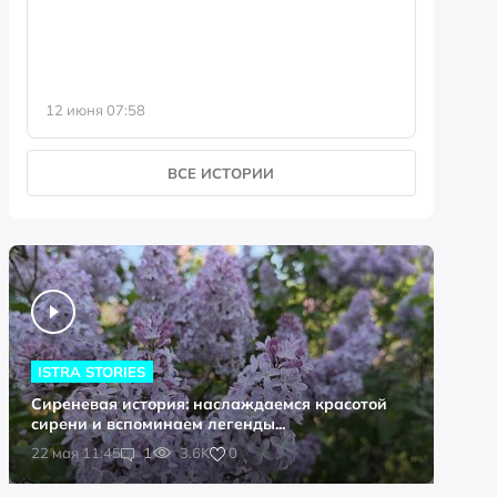
историк
12 июня 07:58
5 июня 0
ВСЕ ИСТОРИИ
ISTRA STORIES
Сиреневая история: наслаждаемся красотой
сирени и вспоминаем легенды...
0
22 мая 11:45
1
3.6K