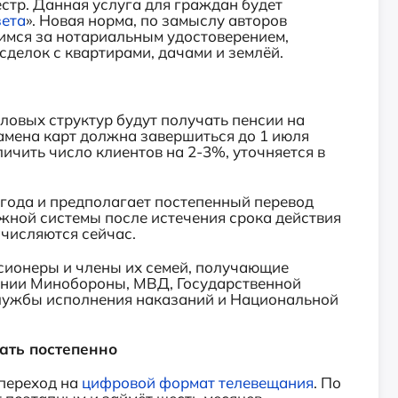
стр. Данная услуга для граждан будет
зета
». Новая норма, по замыслу авторов
имся за нотариальным удостоверением,
сделок с квартирами, дачами и землёй.
овых структур будут получать пенсии на
амена карт должна завершиться до 1 июля
личить число клиентов на 2-3%, уточняется в
9 года и предполагает постепенный перевод
жной системы после истечения срока действия
числяются сейчас.
сионеры и члены их семей, получающие
инии Минобороны, МВД, Государственной
лужбы исполнения наказаний и Национальной
ать постепенно
 переход на
цифровой формат телевещания
. По