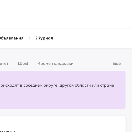
Объявления
Журнал
вете?
Шок!
Кроме голодовки
Ещё
рнал
За деньги
Партнёрский материал
События, которые происходят в соседнем округе, другой области или стране