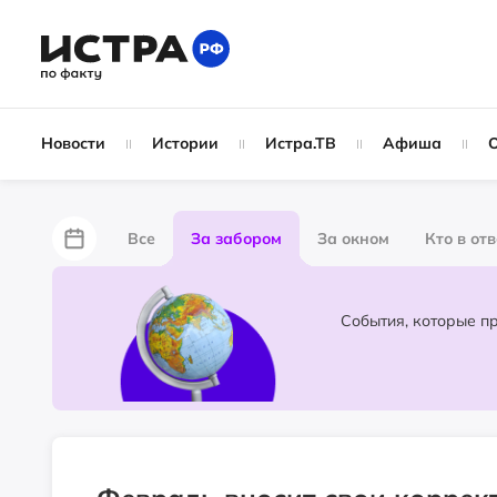
Новости
Истории
Истра.ТВ
Афиша
Все
За забором
За окном
Кто в от
Лайфхаки
Не по лжи!
По форме
Жу
Народные новости
Слухи