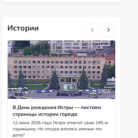
Истории
18
5.5K
10
В День рождения Истры — листаем
«Дважд
страницы истории города
формир
музей
12 июня 2026 года Истра отметит свою 245-ю
годовщину. Но откуда взялась именно эта
Об исто
дата?
славы» 