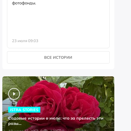
фотофонды.
Предыст
23 июля 09:03
13 июля 
ВСЕ ИСТОРИИ
ISTRA STORIES
Садовые истории в июле: что за прелесть эти
розы…
0
18 июля 15:20
0
128