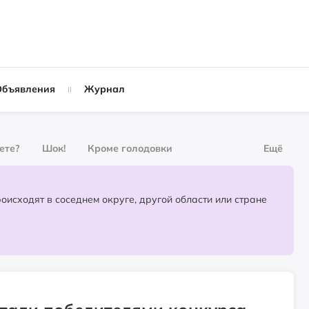
Объявления
Журнал
вете?
Шок!
Кроме голодовки
Ещё
рнал
За деньги
Партнёрский материал
События, которые происходят в соседнем округе, другой области или стране