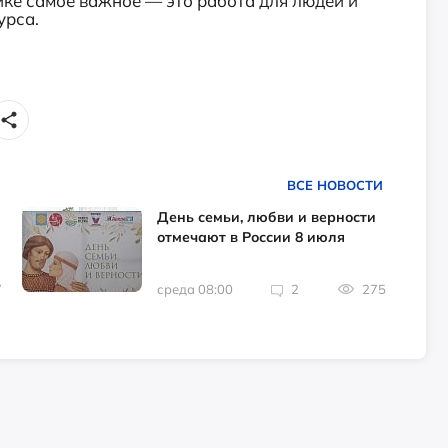
ике самое важное — это работа для людей и
урса.
ВСЕ НОВОСТИ
День семьи, любви и верности
отмечают в России 8 июля
7
среда 08:00
2
275