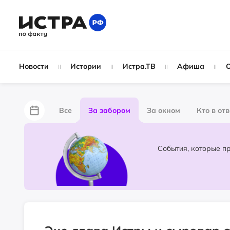
Новости
Истории
Истра.ТВ
Афиша
Все
За забором
За окном
Кто в от
Лайфхаки
Не по лжи!
По форме
Жу
Народные новости
Слухи