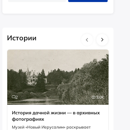
Истории
2
3.0K
6
История дачной жизни — в архивных
Песня,
фотографиях
рекордов Ги
Снегир
Музей «Новый Иерусалим» раскрывает