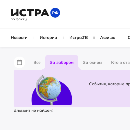
Новости
Истории
Истра.ТВ
Афиша
Все
За забором
За окном
Кто в от
Лайфхаки
Не по лжи!
По форме
Жу
Народные новости
Слухи
Элемент не найден!