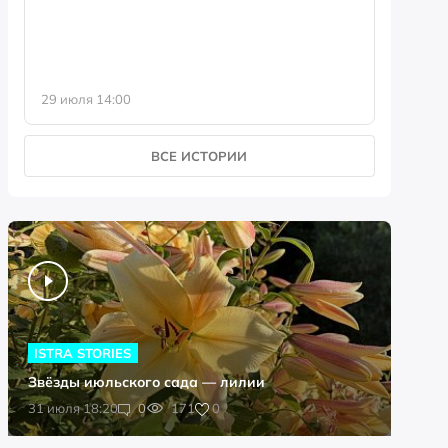
29 июля 14:00
23 июля 
ВСЕ ИСТОРИИ
ISTRA STORIES
Звёзды июльского сада — лилии
0
31 июля 18:20
0
171