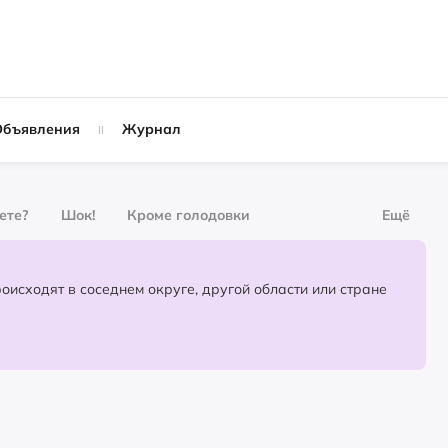
Объявления
Журнал
вете?
Шок!
Кроме голодовки
Ещё
рнал
За деньги
Партнёрский материал
События, которые происходят в соседнем округе, другой области или стране