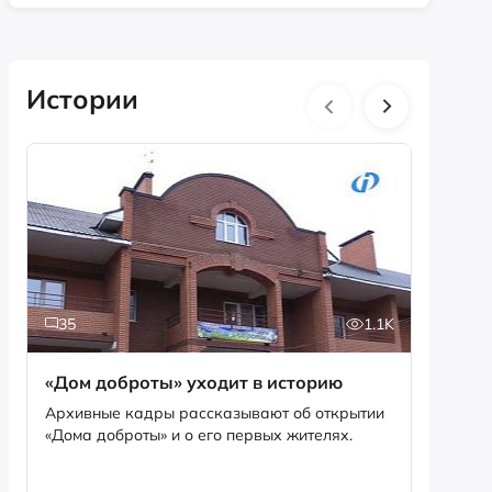
Истории
35
1.1K
5
«Дом доброты» уходит в историю
Истори
фотог
Архивные кадры рассказывают об открытии
«Дома доброты» и о его первых жителях.
Музей «
фотофо