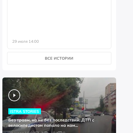
фотофо
29 июля 14:00
23 июля 
ВСЕ ИСТОРИИ
ISTRA STORIES
Без травм, но не без последствий: ДТП с
велосипедистом попало на кам...
0
30 июля 16:08
2
194