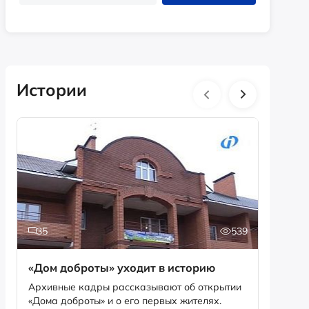
Истории
35
539
2
«Дом доброты» уходит в историю
Истори
фотог
Архивные кадры рассказывают об открытии
«Дома доброты» и о его первых жителях.
Музей «