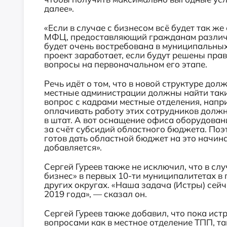
далее».
«Если в случае с бизнесом всё будет так же
МФЦ, предоставляющий гражданам различн
будет очень востребована в муниципальных
проект заработает, если будут решены пра
вопросы на первоначальном его этапе.
Речь идёт о том, что в новой структуре дол
местные администрации должны найти таки
вопрос с кадрами местные отделения, нап
оплачивать работу этих сотрудников должн
в штат. А вот оснащение офиса оборудован
за счёт субсидий областного бюджета. Поэ
готов дать областной бюджет на это начина
добавляется».
Сергей Гуреев также не исключил, что в с
бизнес» в первых 10-ти муниципалитетах в
других округах. «Наша задача (Истры) сейч
2019 года», — сказал он.
Сергей Гуреев также добавил, что пока ис
вопросами как в местное отделение ТПП, та