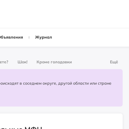
Объявления
Журнал
вете?
Шок!
Кроме голодовки
Ещё
рнал
За деньги
Партнёрский материал
События, которые происходят в соседнем округе, другой области или стране