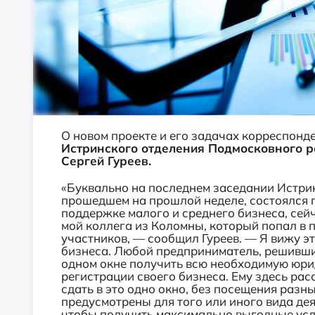
О новом проекте и его задачах корреспонд
Истринского отделения Подмосковного 
Сергей Гуреев.
«Буквально на последнем заседании Истр
прошедшем на прошлой неделе, состоялся 
поддержке малого и среднего бизнеса, сей
мой коллега из Коломны, который попал в п
участников, — сообщил Гуреев. — Я вижу э
бизнеса. Любой предприниматель, решивший
одном окне получить всю необходимую юри
регистрации своего бизнеса. Ему здесь рас
сдать в это одно окно, без посещения разн
предусмотрены для того или иного вида дея
чтобы получить максимально выгодные усло