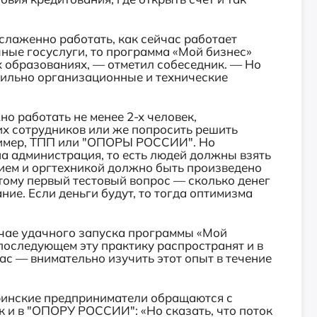
 слаженно работать, как сейчас работает
ые госуслуги, то программа «Мой бизнес»
 образованиях, — отметил собеседник. — Но
вильно организационные и технические
жно работать не менее 2-х человек,
х сотрудников или же попросить решить
ример, ТПП или "ОПОРЫ РОССИИ". Но
а администрация, то есть людей должны взять
ием и оргтехникой должно быть произведено
тому первый тестовый вопрос — сколько денег
ние. Если деньги будут, то тогда оптимизма
лучае удачного запуска программы «Мой
 последующем эту практику распространят и в
ас — внимательно изучить этот опыт в течение
тринские предприниматели обращаются с
к и в "ОПОРУ РОССИИ": «Но сказать, что поток