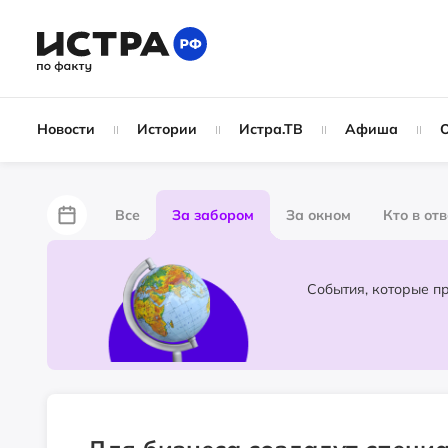
Новости
Истории
Истра.ТВ
Афиша
Все
За забором
За окном
Кто в от
Лайфхаки
Не по лжи!
По форме
Жу
Народные новости
Слухи