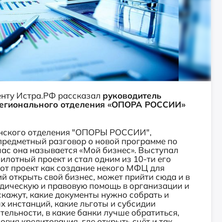
енту Истра.РФ рассказал
руководитель
регионального отделения «ОПОРА РОССИИ»
инского отделения "ОПОРЫ РОССИИ",
предметный разговор о новой программе по
час она называется «Мой бизнес». Выступал
илотный проект и стал одним из 10-ти его
тот проект как создание некого МФЦ для
 открыть свой бизнес, может прийти сюда и в
дическую и правовую помощь в организации и
скажут, какие документы нужно собрать и
ых инстанций, какие льготы и субсидии
тельности, в какие банки лучше обратиться,
вия кредитования, где открыть счёт и так