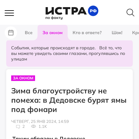
Все
За окном
Кто в ответе?
Шок!
Кр
События, которые происходят в городе. Всё то, что
вы можете увидеть своими глазами, прогулявшись по
улицам
ЗА ОКНОМ
Зима благоустройству не
помеха: в Дедовске бурят ямы
под фонари
ЧЕТВЕРГ, 25 ЯНВ 2024, 14:59
2
1.1K
Таким образом в Дедовске