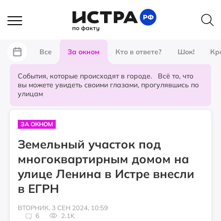
Все
За окном
Кто в ответе?
Шок!
Кр
События, которые происходят в городе. Всё то, что
вы можете увидеть своими глазами, прогулявшись по
улицам
ЗА ОКНОМ
Земельный участок под
многоквартирным домом на
улице Ленина в Истре внесли
в ЕГРН
ВТОРНИК, 3 СЕН 2024, 10:59
6
2.1K