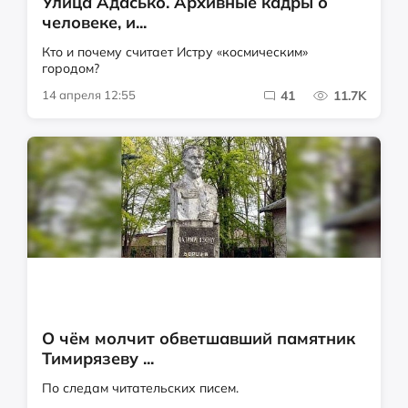
Улица Адасько. Архивные кадры о
человеке, и...
Кто и почему считает Истру «космическим»
городом?
14 апреля 12:55
41
11.7K
О чём молчит обветшавший памятник
Тимирязеву ...
По следам читательских писем.