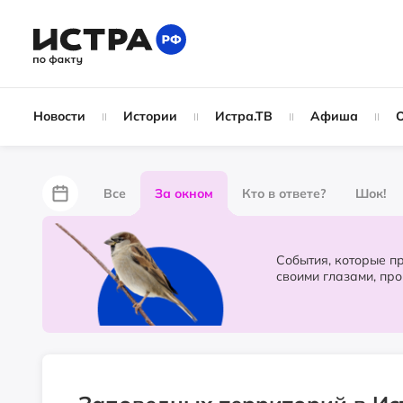
Новости
Истории
Истра.ТВ
Афиша
Все
За окном
Кто в ответе?
Шок!
За забором
Не по лжи!
По форме
Жу
События, которые происходят в 
своими глазами, пр
Партнёрский материал
Народные новости