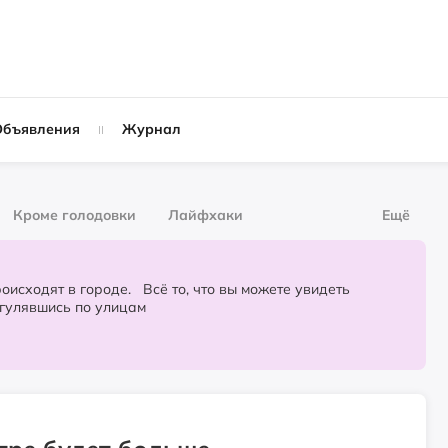
Объявления
Журнал
Кроме голодовки
Лайфхаки
Ещё
рнал
За деньги
городе. Всё то, что вы можете увидеть
огулявшись по улицам
Слухи