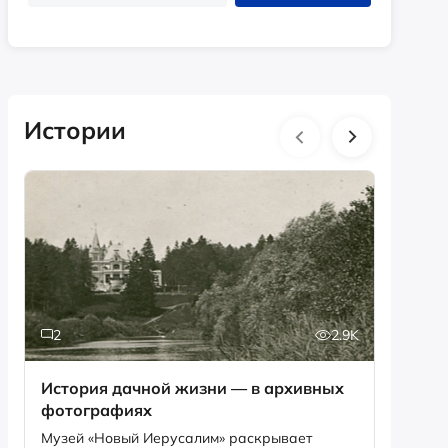
Истории
2
2.9K
6
История дачной жизни — в архивных
Песня,
фотографиях
рекордов Ги
Снегир
Музей «Новый Иерусалим» раскрывает