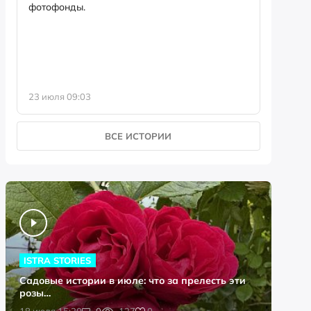
фотофонды.
Предыст
23 июля 09:03
13 июля 
ВСЕ ИСТОРИИ
ISTRA STORIES
Садовые истории в июле: что за прелесть эти
розы…
0
18 июля 15:20
0
127