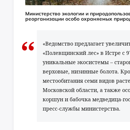
Министерство экологии и природопользо
реорганизации особо охраняемых природ
«Ведомство предлагает увеличи
«Полевщинский лес» в Истре с 97
уникальные экосистемы – старов
верховые, низинные болота. Кро
местообитания семи видов раст
Московской области, а также ос
коршун и бабочка медведица-го
пресс-службы министерства.