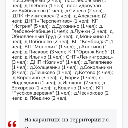
пос.Северный (2 чел); пос.Глебовский (1
чел); д.Глебово (1 чел); пос.Гидроузла
им.Куйбышева (1 чел); д.Синево (2 чел);
ДПК «Никитское» (2 чел); д.Алексино (2
чел); ДНП «Перспектива» (1 чел); КП
"Истрия" (5 чел); д.Духанино (1 чел); д.
Глебово-Избище (1 чел); д.Лужки (2 чел); д.
Обновленный Труд (2 чел); д.Манихино (2
чел); д.Лобаново (2 чел); КП "Кембридж" (1
чел); КП "Монолит" (1 чел); д.Аносино (1
чел); д.Писково (3 чел); КП "Оранж Клаб" (1
чел); д.Ильино (1 чел); СНТ «Ленинградец»
(3 чел); ДНП «Калина" (1 чел); д.Телепнево
(1 чел); д.Холщевики (1 чел); д.Сокольники
(8 чел); д.Лешково (1 чел); д.Котово (4 чел);
д.Воронино (3 чел); д. Борки (1 чел); с.
Надеждино (1 чел); д.Исаково (2 чел); д.
Захарово (1 чел); д.Кашино (1 чел); КП
"Русская деревня" (1 чел); д.Чесноково (2
чел); д. Ябедино (2 чел).
На карантине на территории г.о.