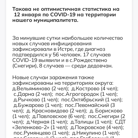
Такова не оптимистичная статистика на
12 января по COVID-19 на территории
нашего муниципалитета.
За минувшие сутки наибольшее количество
новых случаев инфицирования
зафиксировали в Истре, где диагноз
подтвердился у 56 человек. 17 случаев
COVID-19 выявили и в с.Рождествено
(Снегири), 8 случаев — среди дедовчан.
Новые случаи заражения также
зафиксированы на территориях округа:
д.Вельяминово (2 чел); д.Кострово (4 чел);
с.Дарна (2 чел); пос.Агрогородок (1 чел);
д.Рычково (1 чел); пос.Октябрьский (1 чел);
д.Бужарово (1 чел); пос.Певомайский (3
чел); д. Красновидово (2 чел); д. Борисково
(1 чел); д.Павловское (6 чел); пос.Снегири (2
чел); д.Черная (1 чел); д.Талицы (1 чел); СДТ
«Зеленково-2» (1 чел); д.Покровское (4 чел);
пос.Румянцево (1 чел); д.Никулино (1 чел);