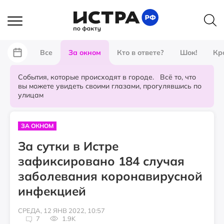
Все
За окном
Кто в ответе?
Шок!
Кр
События, которые происходят в городе. Всё то, что
вы можете увидеть своими глазами, прогулявшись по
улицам
ЗА ОКНОМ
За сутки в Истре
зафиксировано 184 случая
заболевания коронавирусной
инфекцией
СРЕДА, 12 ЯНВ 2022, 10:57
7
1.9K