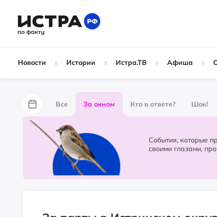
Новости
Истории
Истра.ТВ
Афиша
Все
За окном
Кто в ответе?
Шок!
За забором
Не по лжи!
По форме
Жу
События, которые происходят в 
своими глазами, пр
Партнёрский материал
Народные новости