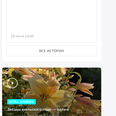
фотофо
29 июля 14:00
23 июля 
ВСЕ ИСТОРИИ
ISTRA STORIES
Звёзды июльского сада — лилии
0
31 июля 18:20
0
146