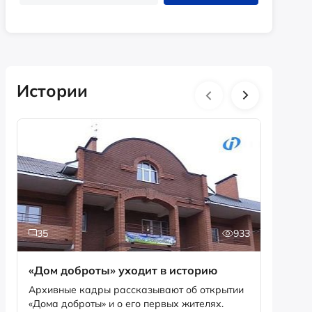
Истории
35
933
5
«Дом доброты» уходит в историю
Истори
фотог
Архивные кадры рассказывают об открытии
«Дома доброты» и о его первых жителях.
Музей «