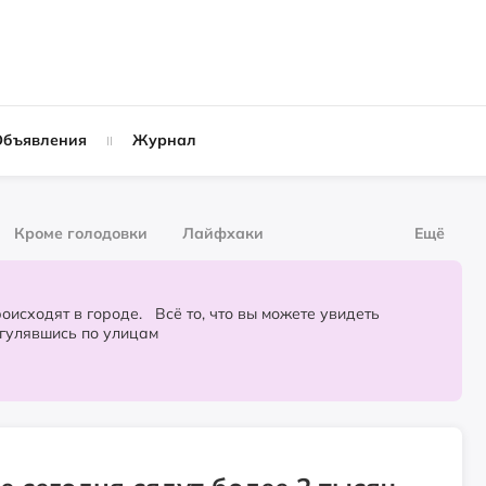
Объявления
Журнал
Кроме голодовки
Лайфхаки
Ещё
рнал
За деньги
городе. Всё то, что вы можете увидеть
огулявшись по улицам
Слухи