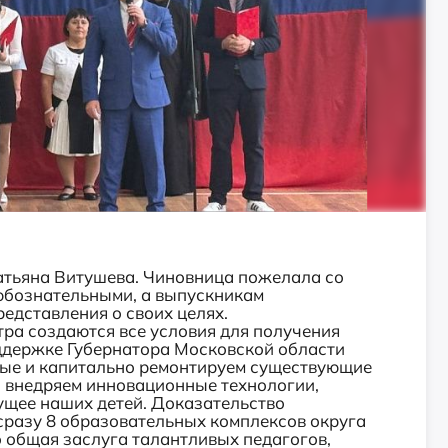
атьяна Витушева. Чиновница пожелала со
юбознательными, а выпускникам
редставления о своих целях.
ра создаются все условия для получения
ддержке Губернатора Московской области
вые и капитально ремонтируем существующие
о внедряем инновационные технологии,
ущее наших детей. Доказательство
сразу 8 образовательных комплексов округа
о общая заслуга талантливых педагогов,