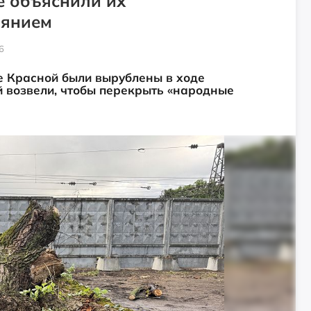
е объяснили их
оянием
6
е Красной были вырублены в ходе
й возвели, чтобы перекрыть «народные