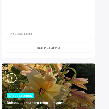
фотофо
29 июля 14:00
23 июля 
ВСЕ ИСТОРИИ
ISTRA STORIES
Звёзды июльского сада — лилии
0
31 июля 18:20
0
133