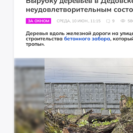
Вырубку деревьев в Дедовск
неудовлетворительным сост
ЗА ОКНОМ
СРЕДА, 10 ИЮН., 11:15
9
58
Деревья вдоль железной дороги на улиц
строительства
бетонного забора
, которы
тропы».