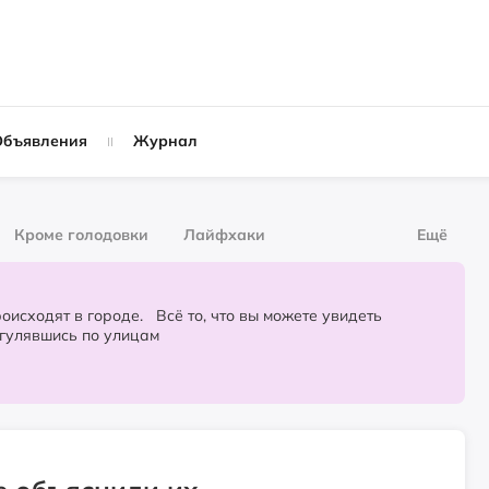
Объявления
Журнал
Кроме голодовки
Лайфхаки
Ещё
рнал
За деньги
городе. Всё то, что вы можете увидеть
огулявшись по улицам
Слухи