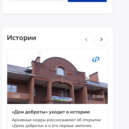
Истории
35
884
5
«Дом доброты» уходит в историю
Истори
фотог
Архивные кадры рассказывают об открытии
«Дома доброты» и о его первых жителях.
Музей «