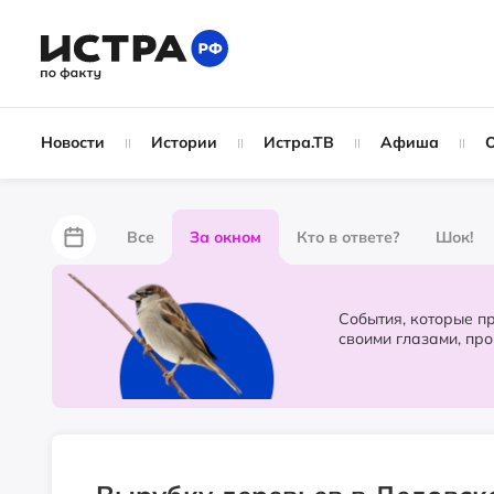
Новости
Истории
Истра.ТВ
Афиша
Все
За окном
Кто в ответе?
Шок!
За забором
Не по лжи!
По форме
Жу
События, которые происходят в 
своими глазами, пр
Партнёрский материал
Народные новости