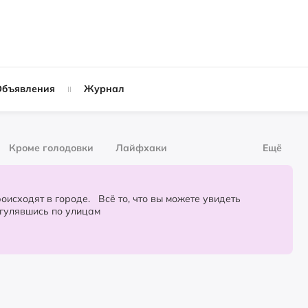
Объявления
Журнал
Кроме голодовки
Лайфхаки
Ещё
рнал
За деньги
городе. Всё то, что вы можете увидеть
огулявшись по улицам
Слухи