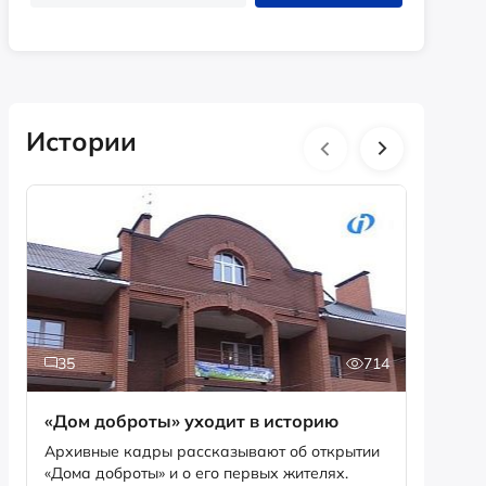
Истории
35
714
2
«Дом доброты» уходит в историю
Истори
фотог
Архивные кадры рассказывают об открытии
«Дома доброты» и о его первых жителях.
Музей «