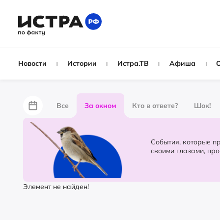
Новости
Истории
Истра.ТВ
Афиша
Все
За окном
Кто в ответе?
Шок!
За забором
Не по лжи!
По форме
Жу
События, которые происходят в 
своими глазами, пр
Партнёрский материал
Народные новости
Элемент не найден!