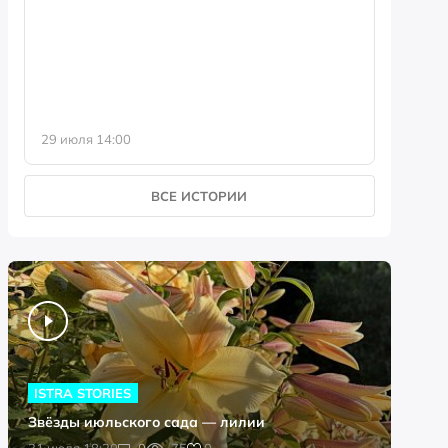
фотофо
29 июля 14:00
23 июля 
ВСЕ ИСТОРИИ
ISTRA STORIES
Звёзды июльского сада — лилии
0
31 июля 18:20
0
75