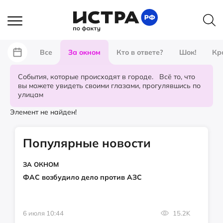
Все
За окном
Кто в ответе?
Шок!
Кр
События, которые происходят в городе. Всё то, что
вы можете увидеть своими глазами, прогулявшись по
улицам
Элемент не найден!
Популярные новости
ЗА ОКНОМ
ФАС возбудило дело против АЗС
6 июля 10:44
15.2K