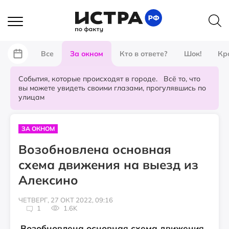
Все
За окном
Кто в ответе?
Шок!
Кр
События, которые происходят в городе. Всё то, что
вы можете увидеть своими глазами, прогулявшись по
улицам
ЗА ОКНОМ
Возобновлена основная
схема движения на выезд из
Алексино
ЧЕТВЕРГ, 27 ОКТ 2022, 09:16
1
1.6K
Возобновлена основная схема движения