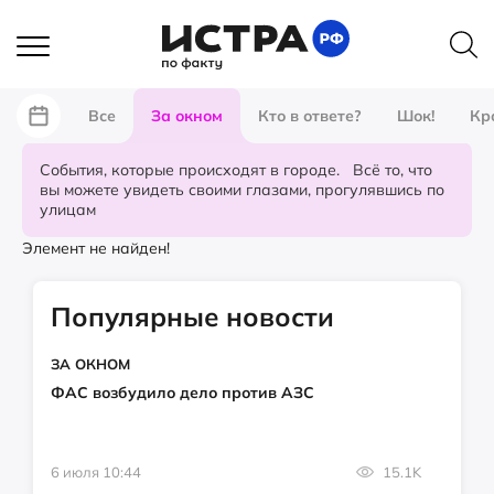
Все
За окном
Кто в ответе?
Шок!
Кр
События, которые происходят в городе. Всё то, что
вы можете увидеть своими глазами, прогулявшись по
улицам
Элемент не найден!
Популярные новости
ЗА ОКНОМ
ФАС возбудило дело против АЗС
6 июля 10:44
15.1K