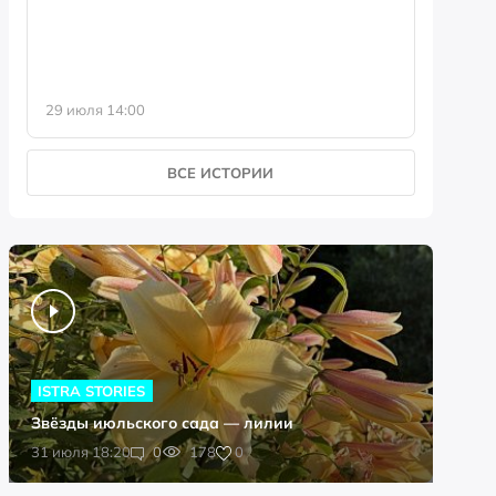
29 июля 14:00
23 июля 
ВСЕ ИСТОРИИ
ISTRA STORIES
Звёзды июльского сада — лилии
0
31 июля 18:20
0
178