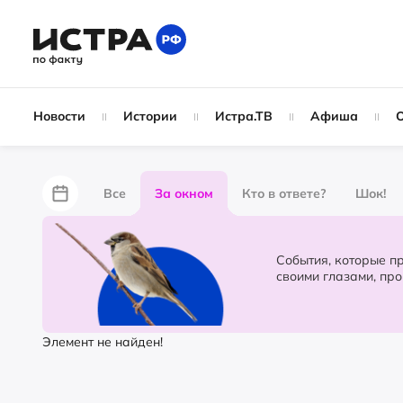
Новости
Истории
Истра.ТВ
Афиша
Все
За окном
Кто в ответе?
Шок!
За забором
Не по лжи!
По форме
Жу
События, которые происходят в 
своими глазами, пр
Партнёрский материал
Народные новости
Элемент не найден!