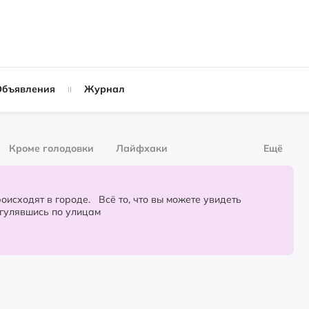
Объявления
Журнал
Кроме голодовки
Лайфхаки
Ещё
рнал
За деньги
городе. Всё то, что вы можете увидеть
огулявшись по улицам
Слухи