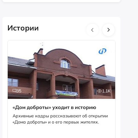
Истории
35
1.1K
5
«Дом доброты» уходит в историю
Истори
фотог
Архивные кадры рассказывают об открытии
«Дома доброты» и о его первых жителях.
Музей «
фотофо