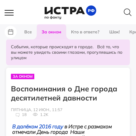
Все
За окном
Кто в ответе?
Шок!
Кр
События, которые происходят в городе. Всё то, что
вы можете увидеть своими глазами, прогулявшись по
улицам
ЗА ОКНОМ
Воспоминания о Дне города
десятилетней давности
ПЯТНИЦА, 12 ИЮН., 11:57
18
1.2K
В далёком 2016 году
в Истре с размахом
отмечали День города Наши