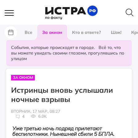
Все
За окном
Кто в ответе?
Шок!
Кр
События, которые происходят в городе. Всё то, что
вы можете увидеть своими глазами, прогулявшись по
улицам
ЗА ОКНОМ
Истринцы вновь услышали
ночные взрывы
ВТОРНИК, 17 МАР., 08:27
4
6.0K
Уже третью ночь подряд прилетают
беспилотники. Нынешней сбили 5 БПЛА.