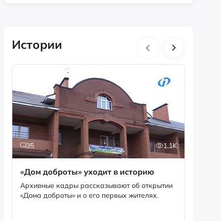
Истории
35
1.1K
5
«Дом доброты» уходит в историю
Истори
фотог
Архивные кадры рассказывают об открытии
«Дома доброты» и о его первых жителях.
Музей «
фотофо