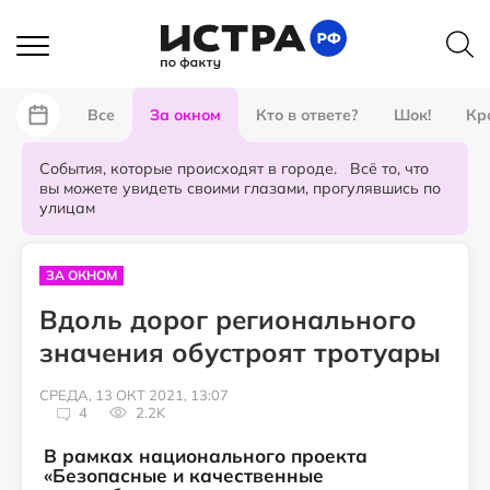
Все
За окном
Кто в ответе?
Шок!
Кр
События, которые происходят в городе. Всё то, что
вы можете увидеть своими глазами, прогулявшись по
улицам
ЗА ОКНОМ
Вдоль дорог регионального
значения обустроят тротуары
СРЕДА, 13 ОКТ 2021, 13:07
4
2.2K
В рамках национального проекта
«Безопасные и качественные