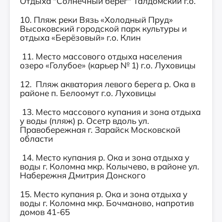
Отдыха "Солнечный берег" Талдомский г.о.
10. Пляж реки Вязь «Холодный Пруд»
Высоковский городской парк культуры и
отдыха «Берёзовый» г.о. Клин
11. Место массового отдыха населения
озеро «Голубое» (карьер № 1) г.о. Луховицы
12. Пляж акватория левого берега р. Ока в
районе п. Белоомут г.о. Луховицы
13. Место массового купания и зона отдыха
у воды (пляж) р. Осетр вдоль ул.
Правобережная г. Зарайск Московской
области
14. Место купания р. Ока и зона отдыха у
воды г. Коломна мкр. Колычево, в районе ул.
Набережня Дмитрия Донского
15. Место купания р. Ока и зона отдыха у
воды г. Коломна мкр. Бочманово, напротив
домов 41-65