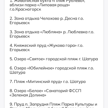
1. Живописная бухта «Пляж Рублево»,
вблизи парка «Липовая роща»
г.о.Красногорск
2. Зона отдыха Челохово р. Десна г.о.
Егорьевск
3. Зона отдыха «Любляна» р. Люблевка г.о.
Егорьевск
4. Княжеский пруд «Жукова гора» г.о.
Егорьевск
5. Озеро «Святое» городской пляж г. Шатура
6. Озеро «Юбилейное» городской пляж г.о.
Шатура
7. Пляж «Митинский пруд» г.о. Шатура
8. Озеро «Белое» «Санаторий ФССП
«Зеленая Долина»
9. Пруд п. Запрудня Пляж Парка Культуры и