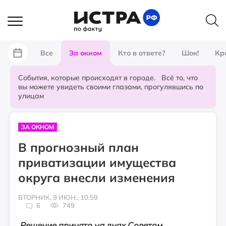
Все
За окном
Кто в ответе?
Шок!
Кр
События, которые происходят в городе. Всё то, что
вы можете увидеть своими глазами, прогулявшись по
улицам
ЗА ОКНОМ
В прогнозный план
приватизации имущества
округа внесли изменения
ВТОРНИК, 9 ИЮН., 10:59
6
749
Решение принято на днях Советом