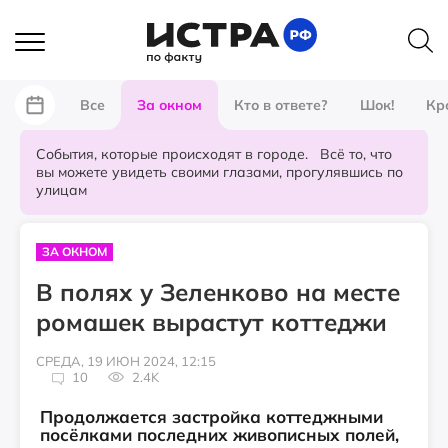
Все
За окном
Кто в ответе?
Шок!
Кр
События, которые происходят в городе. Всё то, что
вы можете увидеть своими глазами, прогулявшись по
улицам
ЗА ОКНОМ
В полях у Зеленково на месте
ромашек вырастут коттеджи
СРЕДА, 19 ИЮН 2024, 12:15
10
2.4K
Продолжается застройка коттеджными
посёлками последних живописных полей,