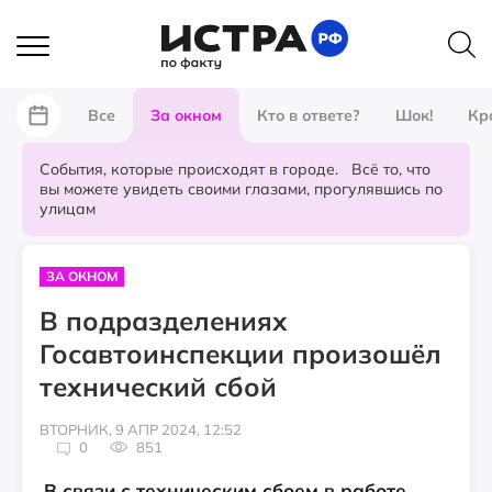
Все
За окном
Кто в ответе?
Шок!
Кр
События, которые происходят в городе. Всё то, что
вы можете увидеть своими глазами, прогулявшись по
улицам
ЗА ОКНОМ
В подразделениях
Госавтоинспекции произошёл
технический сбой
ВТОРНИК, 9 АПР 2024, 12:52
0
851
В связи с техническим сбоем в работе