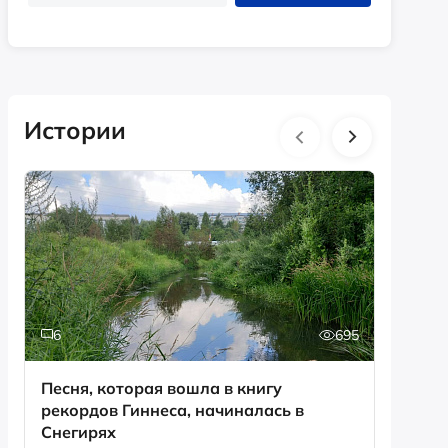
Истории
6
695
0
Песня, которая вошла в книгу
День с
рекордов Гиннеса, начиналась в
Снегирях
Смотрет