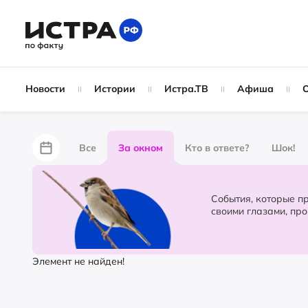
Новости
Истории
Истра.ТВ
Афиша
Все
За окном
Кто в ответе?
Шок!
За забором
Не по лжи!
По форме
Жу
События, которые происходят в 
своими глазами, пр
Партнёрский материал
Народные новости
Элемент не найден!