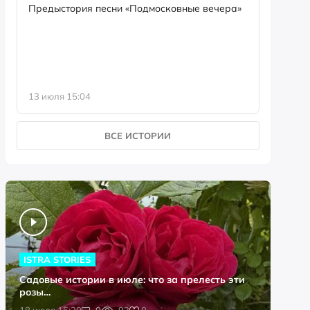
семейны
Предыстория песни «Подмосковные вечера»
13 июля 15:04
8 июля 0
ВСЕ ИСТОРИИ
ISTRA STORIES
Садовые истории в июле: что за прелесть эти
розы…
0
18 июля 15:20
0
93