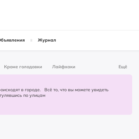
Объявления
Журнал
Кроме голодовки
Лайфхаки
Ещё
рнал
За деньги
городе. Всё то, что вы можете увидеть
огулявшись по улицам
Слухи