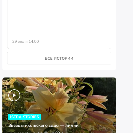
фотофо
29 июля 14:00
23 июля 
ВСЕ ИСТОРИИ
ISTRA STORIES
Звёзды июльского сада — лилии
0
31 июля 18:20
0
39