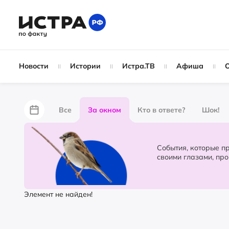
Новости
Истории
Истра.ТВ
Афиша
Все
За окном
Кто в ответе?
Шок!
За забором
Не по лжи!
По форме
Жу
События, которые происходят в 
своими глазами, пр
Партнёрский материал
Народные новости
Элемент не найден!