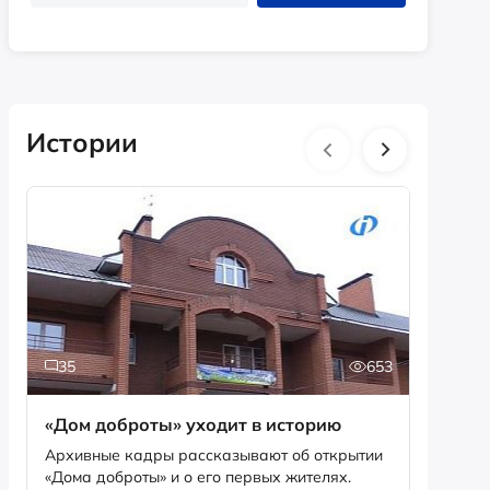
Истории
35
653
2
«Дом доброты» уходит в историю
Истори
фотог
Архивные кадры рассказывают об открытии
«Дома доброты» и о его первых жителях.
Музей «