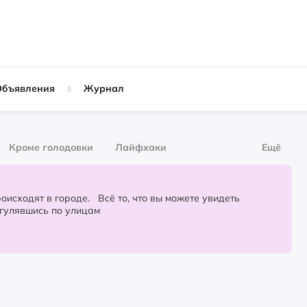
Объявления
Журнал
Кроме голодовки
Лайфхаки
Ещё
рнал
За деньги
городе. Всё то, что вы можете увидеть
огулявшись по улицам
Слухи