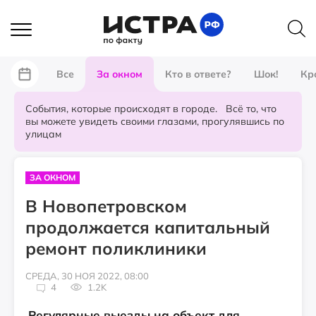
Все
За окном
Кто в ответе?
Шок!
Кр
События, которые происходят в городе. Всё то, что
вы можете увидеть своими глазами, прогулявшись по
улицам
ЗА ОКНОМ
В Новопетровском
продолжается капитальный
ремонт поликлиники
СРЕДА, 30 НОЯ 2022, 08:00
4
1.2K
Регулярные выезды на объект для