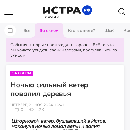
Все
За окном
Кто в ответе?
Шок!
Кр
События, которые происходят в городе. Всё то, что
вы можете увидеть своими глазами, прогулявшись по
улицам
ЗА ОКНОМ
Ночью сильный ветер
повалил деревья
ЧЕТВЕРГ, 21 НОЯ 2024, 10:41
0
1.2K
Штормовой ветер, бушевавший в Истре,
накануне ночью ломал ветки и валил