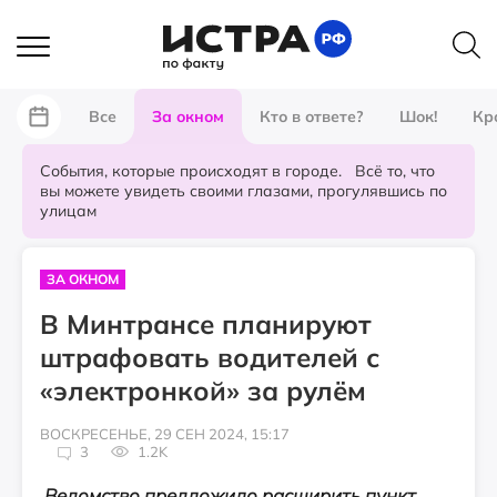
Все
За окном
Кто в ответе?
Шок!
Кр
События, которые происходят в городе. Всё то, что
вы можете увидеть своими глазами, прогулявшись по
улицам
ЗА ОКНОМ
В Минтрансе планируют
штрафовать водителей с
«электронкой» за рулём
ВОСКРЕСЕНЬЕ, 29 СЕН 2024, 15:17
3
1.2K
Ведомство предложило расширить пункт