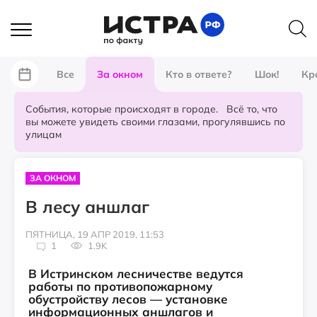
Все
За окном
Кто в ответе?
Шок!
Кр
События, которые происходят в городе. Всё то, что
вы можете увидеть своими глазами, прогулявшись по
улицам
ЗА ОКНОМ
В лесу аншлаг
ПЯТНИЦА, 19 АПР 2019, 11:53
1
1.9K
В Истринском лесничестве ведутся
работы по противопожарному
обустройству лесов — установке
информационных аншлагов и