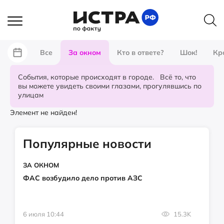
Все
За окном
Кто в ответе?
Шок!
Кр
События, которые происходят в городе. Всё то, что
вы можете увидеть своими глазами, прогулявшись по
улицам
Элемент не найден!
Популярные новости
ЗА ОКНОМ
ФАС возбудило дело против АЗС
6 июля 10:44
15.3K