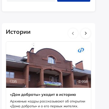
Истории
35
958
5
«Дом доброты» уходит в историю
Истори
фотог
Архивные кадры рассказывают об открытии
«Дома доброты» и о его первых жителях.
Музей «