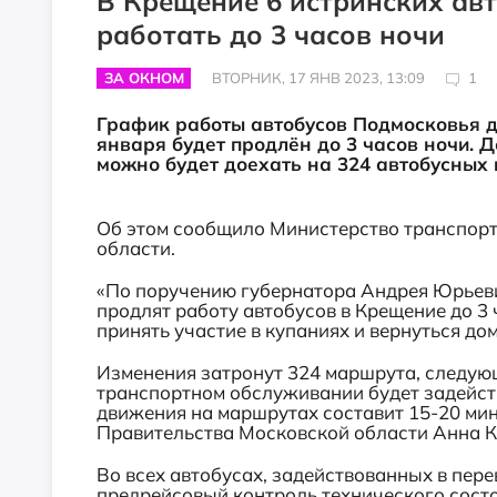
В Крещение 6 истринских ав
работать до 3 часов ночи
ЗА ОКНОМ
ВТОРНИК, 17 ЯНВ 2023, 13:09
1
График работы автобусов Подмосковья до
января будет продлён до 3 часов ночи. 
можно будет доехать на 324 автобусных
Об этом сообщило Министерство транспор
области.
«По поручению губернатора Андрея Юрьев
продлят работу автобусов в Крещение до 3
принять участие в купаниях и вернуться до
Изменения затронут 324 маршрута, следующ
транспортном обслуживании будет задейств
движения на маршрутах составит 15-20 мин
Правительства Московской области Анна 
Во всех автобусах, задействованных в пере
предрейсовый контроль технического состо