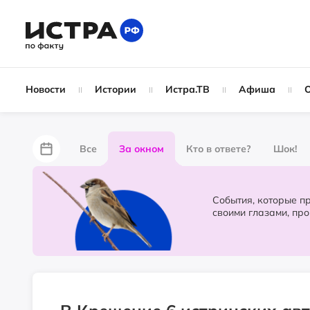
Новости
Истории
Истра.ТВ
Афиша
Все
За окном
Кто в ответе?
Шок!
За забором
Не по лжи!
По форме
Жу
События, которые происходят в 
своими глазами, пр
Партнёрский материал
Народные новости