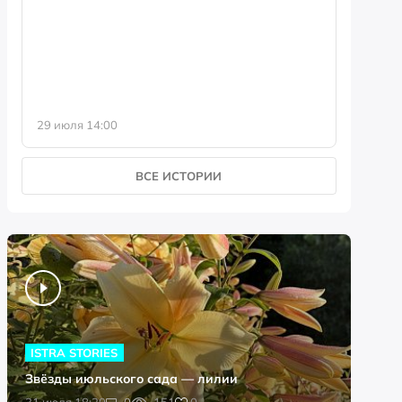
фотофо
29 июля 14:00
23 июля 
ВСЕ ИСТОРИИ
ISTRA STORIES
Звёзды июльского сада — лилии
0
31 июля 18:20
0
151