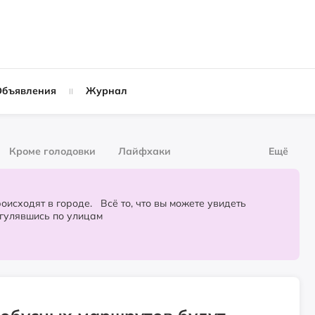
Объявления
Журнал
Кроме голодовки
Лайфхаки
Ещё
рнал
За деньги
городе. Всё то, что вы можете увидеть
огулявшись по улицам
Слухи