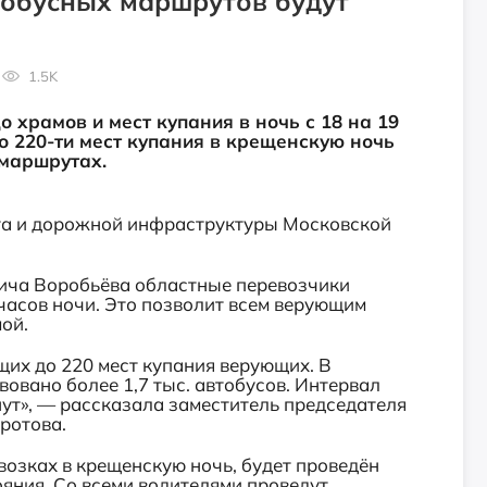
тобусных маршрутов будут
1.5K
 храмов и мест купания в ночь с 18 на 19
До 220-ти мест купания в крещенскую ночь
 маршрутах.
та и дорожной инфраструктуры Московской
ича Воробьёва областные перевозчики
 часов ночи. Это позволит всем верующим
мой.
их до 220 мест купания верующих. В
овано более 1,7 тыс. автобусов. Интервал
ут», — рассказала заместитель председателя
Кротова.
возках в крещенскую ночь, будет проведён
яния. Со всеми водителями проведут