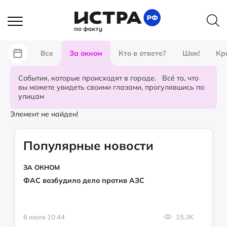
Все
За окном
Кто в ответе?
Шок!
Кр
События, которые происходят в городе. Всё то, что
вы можете увидеть своими глазами, прогулявшись по
улицам
Элемент не найден!
Популярные новости
ЗА ОКНОМ
ФАС возбудило дело против АЗС
6 июля 10:44
15.3K