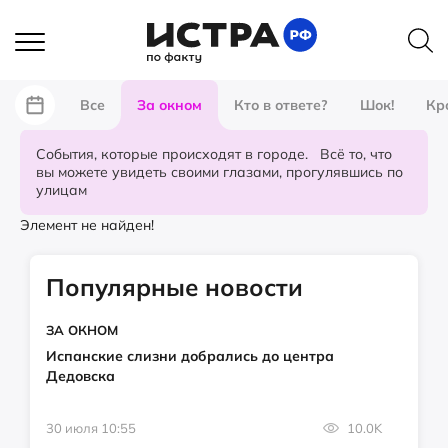
Все
За окном
Кто в ответе?
Шок!
Кр
События, которые происходят в городе. Всё то, что
вы можете увидеть своими глазами, прогулявшись по
улицам
Элемент не найден!
Популярные новости
ЗА ОКНОМ
Испанские слизни добрались до центра
Дедовска
30 июля 10:55
10.0K