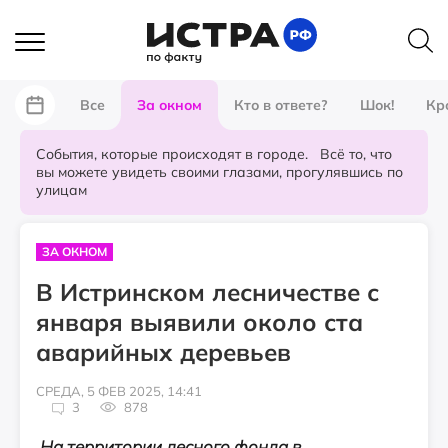
Все
За окном
Кто в ответе?
Шок!
Кр
События, которые происходят в городе. Всё то, что
вы можете увидеть своими глазами, прогулявшись по
улицам
ЗА ОКНОМ
В Истринском лесничестве с
января выявили около ста
аварийных деревьев
СРЕДА, 5 ФЕВ 2025, 14:41
3
878
На территории лесного фонда в