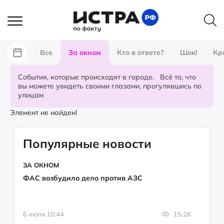
Все
За окном
Кто в ответе?
Шок!
Кр
События, которые происходят в городе. Всё то, что
вы можете увидеть своими глазами, прогулявшись по
улицам
Элемент не найден!
Популярные новости
ЗА ОКНОМ
ФАС возбудило дело против АЗС
6 июля 10:44
15.2K