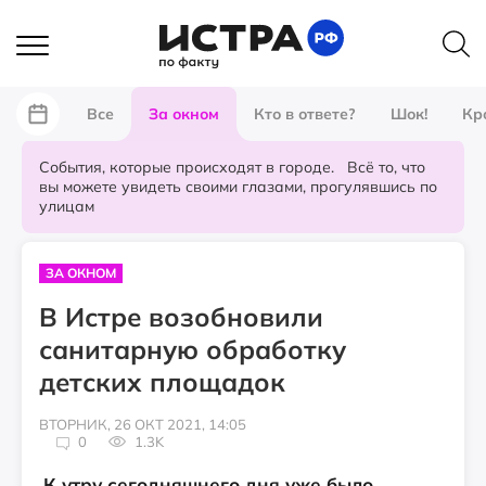
Все
За окном
Кто в ответе?
Шок!
Кр
События, которые происходят в городе. Всё то, что
вы можете увидеть своими глазами, прогулявшись по
улицам
ЗА ОКНОМ
В Истре возобновили
санитарную обработку
детских площадок
ВТОРНИК, 26 ОКТ 2021, 14:05
0
1.3K
К утру сегодняшнего дня уже было