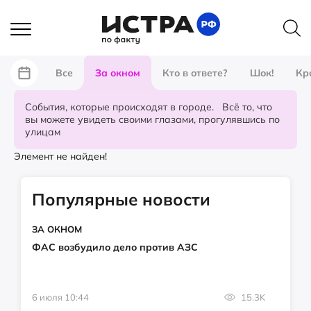
Все
За окном
Кто в ответе?
Шок!
Кр
События, которые происходят в городе. Всё то, что
вы можете увидеть своими глазами, прогулявшись по
улицам
Элемент не найден!
Популярные новости
ЗА ОКНОМ
ФАС возбудило дело против АЗС
6 июля 10:44
15.3K